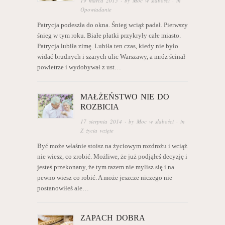
19 marca 2015
· by
Moc w słabości
· in
Opowiadanie
Patrycja podeszła do okna. Śnieg wciąż padał. Pierwszy
śnieg w tym roku. Białe płatki przykryły całe miasto.
Patrycja lubiła zimę. Lubiła ten czas, kiedy nie było
widać brudnych i szarych ulic Warszawy, a mróz ścinał
powietrze i wydobywał z ust…
MAŁŻEŃSTWO NIE DO
ROZBICIA
17 sierpnia 2014
· by
Moc w słabości
· in
Z życia wzięte
Być może właśnie stoisz na życiowym rozdrożu i wciąż
nie wiesz, co zrobić. Możliwe, że już podjąłeś decyzję i
jesteś przekonany, że tym razem nie mylisz się i na
pewno wiesz co robić. A może jeszcze niczego nie
postanowiłeś ale…
ZAPACH DOBRA