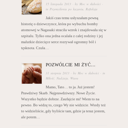
15 listopada 2013
· by
Moc w słabości
·
in
Przemyślenia po kazaniu
,
Refleksja
Jakiś czas temu usłyszałam pewną
historię o dziewczynce, która po wybuchu bomby
atomowej w Nagasaki straciła wzrok i znajdowała się w
szpitalu. Tylko ona jedna ocalała z całej rodziny i jej
malutkie dziecięce serce rozrywał ogromny ból i
tęsknota. Czuła…
POZWÓLCIE MI ŻYĆ…
31 sierpnia 2013
· by
Moc w słabości
· in
Miłość
,
Nadzieja
,
Wiara
Mamo, Tato… to ja. Już jestem!
Prawdziwy Skarb. Najprawdziwszy. Nowe Życie.
Wszystko będzie dobrze. Zaufajcie mi! Wiem to na
pewno. Bo widzę to, czego Wy nie widzicie. Wtedy też
to widzieliście, gdy byliście tam, gdzie ja teraz jestem,
ale potem…