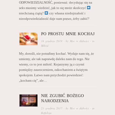
ODPOWIEDZIALNOŚĆ, ponieważ: decydując się na
seks musimy wiedzieć, jak to się może skończyć
niechcianą ciążą?
czy własna niedojrzałość i
nieodpowiedzialność daje nam prawo, żeby zabić?
PO PROSTU MNIE KOCHAJ
16 grudnia 2019
· by
Moc w słabości
· in
Miłość
My, dorośli, nie potrafimy kochać. Wydaje nam się, że
umiemy, ale tak naprawdę daleko nam do tego. Nie
wiemy, co to jest miłość. Kojarzymy ją z czymś
pomiędzy zauroczeniem, zakochaniem a świętym
spokojem. Łatwo nam przychodzi powiedzieć:
„kocham cię”, ale…
NIE ZGUBIĆ BOŻEGO
NARODZENIA
23 grudnia 2017
· by
Moc w słabości
· in
Refleksja