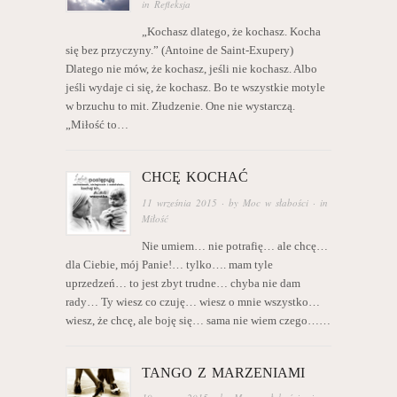
in
Refleksja
„Kochasz dlatego, że kochasz. Kocha
się bez przyczyny.” (Antoine de Saint-Exupery)
Dlatego nie mów, że kochasz, jeśli nie kochasz. Albo
jeśli wydaje ci się, że kochasz. Bo te wszystkie motyle
w brzuchu to mit. Złudzenie. One nie wystarczą.
„Miłość to…
CHCĘ KOCHAĆ
11 września 2015
· by
Moc w słabości
· in
Miłość
Nie umiem… nie potrafię… ale chcę…
dla Ciebie, mój Panie!… tylko…. mam tyle
uprzedzeń… to jest zbyt trudne… chyba nie dam
rady… Ty wiesz co czuję… wiesz o mnie wszystko…
wiesz, że chcę, ale boję się… sama nie wiem czego……
TANGO Z MARZENIAMI