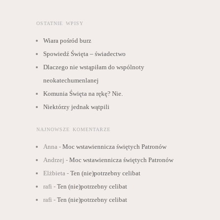
OSTATNIE WPISY
Wiara pośród burz
Spowiedź Święta – świadectwo
Dlaczego nie wstąpiłam do wspólnoty
neokatechumenlanej
Komunia Święta na rękę? Nie.
Niektórzy jednak wątpili
NAJNOWSZE KOMENTARZE
Anna
-
Moc wstawiennicza świętych Patronów
Andrzej
-
Moc wstawiennicza świętych Patronów
Elżbieta
-
Ten (nie)potrzebny celibat
rafi
-
Ten (nie)potrzebny celibat
rafi
-
Ten (nie)potrzebny celibat