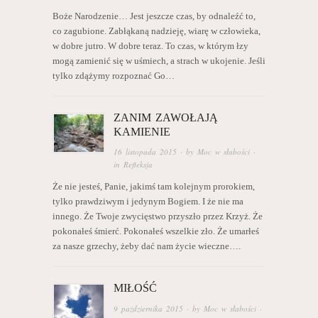
Boże Narodzenie… Jest jeszcze czas, by odnaleźć to,
co zagubione. Zabłąkaną nadzieję, wiarę w człowieka,
w dobre jutro. W dobre teraz. To czas, w którym łzy
mogą zamienić się w uśmiech, a strach w ukojenie. Jeśli
tylko zdążymy rozpoznać Go…
ZANIM ZAWOŁAJĄ
KAMIENIE
16 listopada 2015
· by
Moc w słabości
·
in
Refleksja
Że nie jesteś, Panie, jakimś tam kolejnym prorokiem,
tylko prawdziwym i jedynym Bogiem. I że nie ma
innego. Że Twoje zwycięstwo przyszło przez Krzyż. Że
pokonałeś śmierć. Pokonałeś wszelkie zło. Że umarłeś
za nasze grzechy, żeby dać nam życie wieczne….
MIŁOŚĆ
9 października 2015
· by
Moc w słabości
·