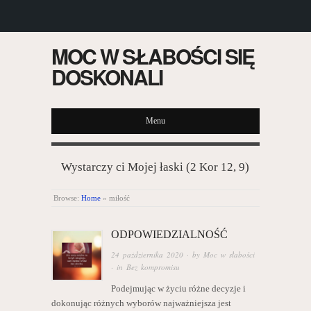
MOC W SŁABOŚCI SIĘ
DOSKONALI
Menu
Wystarczy ci Mojej łaski (2 Kor 12, 9)
Browse:
Home
»
miłość
ODPOWIEDZIALNOŚĆ
24 października 2020
· by
Moc w słabości
· in
Bez kompromisu
Podejmując w życiu różne decyzje i
dokonując różnych wyborów najważniejsza jest